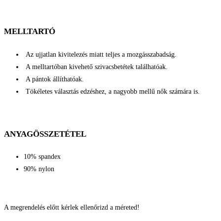
MELLTARTÓ
Az ujjatlan kivitelezés miatt teljes a mozgásszabadság.
A melltartóban kivehető szivacsbetétek találhatóak.
A pántok állíthatóak.
Tökéletes választás edzéshez, a nagyobb mellű nők számára is.
ANYAGÖSSZETÉTEL
10% spandex
90% nylon
A megrendelés előtt kérlek ellenőrizd a méreted!