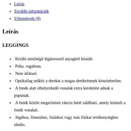
Leírás
2
További információk
részes
Vélemények (0)
szett
-
Leírás
lazac
mennyiség
LEGGINGS
Kiváló minőségű légáteresztő anyagból készült.
Puha, rugalmas.
Nem átlátszó.
Optikailag szűkíti a derekat a magas derékrésznek köszönhetően.
A fenék alatt elhelyezkedő vonalak extra kerekítést adnak a
popsinak.
A fenék között megerősített ráncos betét található, amely kiemeli a
fenék vonalait.
Jógához, fitneszhez, futáshoz vagy más fizikai tevékenységhez
ideális.