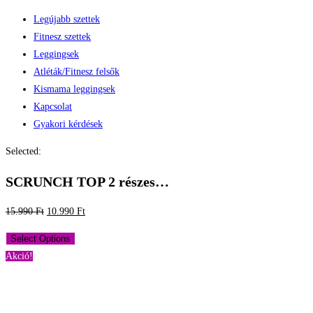
Legújabb szettek
Fitnesz szettek
Leggingsek
Atléták/Fitnesz felsők
Kismama leggingsek
Kapcsolat
Gyakori kérdések
Selected:
SCRUNCH TOP 2 részes…
Original
Current
15.990
Ft
10.990
Ft
price
price
Select Options
was:
is:
Akció!
15.990 Ft.
10.990 Ft.