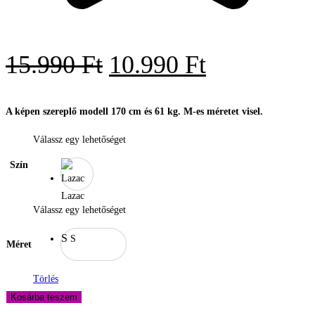
Original
Current
15.990
Ft
10.990
Ft
price
price
was:
is:
A képen szereplő modell 170 cm és 61 kg. M-es méretet visel.
15.990 Ft.
10.990 Ft.
Válassz egy lehetőséget
Szín
Lazac
Válassz egy lehetőséget
S
S
Méret
Törlés
SCRUNCH
Kosárba teszem
TOP