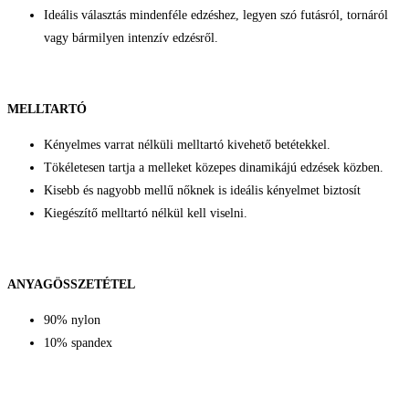
Ideális választás mindenféle edzéshez, legyen szó futásról, tornáról
vagy bármilyen intenzív edzésről.
MELLTARTÓ
Kényelmes varrat nélküli melltartó kivehető betétekkel.
Tökéletesen tartja a melleket közepes dinamikájú edzések közben.
Kisebb és nagyobb mellű nőknek is ideális kényelmet biztosít
Kiegészítő melltartó nélkül kell viselni.
ANYAGÖSSZETÉTEL
90% nylon
10% spandex