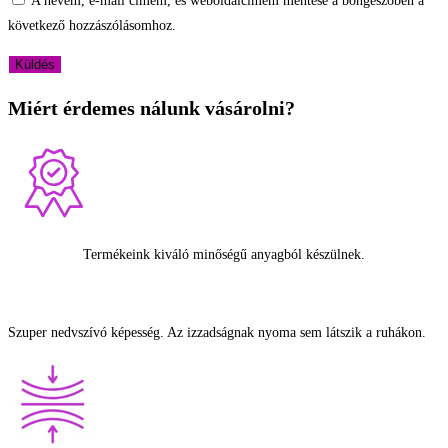
A nevem, e-mail címem, és weboldalcímem mentése a böngészőben a
következő hozzászólásomhoz.
Miért érdemes nálunk vásárolni?
Termékeink kiváló minőségű anyagból készülnek.
Szuper nedvszívó képesség. Az izzadságnak nyoma sem látszik a ruhákon.