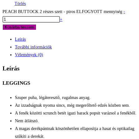
Törlés
PEACH BUTTOCK 2 részes szett - piros ELFOGYOTT mennyiség
-
+
Kosárba teszem
Leírás
További információk
Vélemények (0)
Leírás
LEGGINGS
Szuper puha, légáteresztő, rugalmas anyag.
Az izzadságnak nyoma sincs, még megerőltető edzés közben sem.
A fenék közötti scrunch betét igazi barack popsit varázsol a fenékből.
Nem átlátszó.
A magas derékpántnak köszönhetően ellaposítja a hasat és optikailag
szűkíti a derekát.