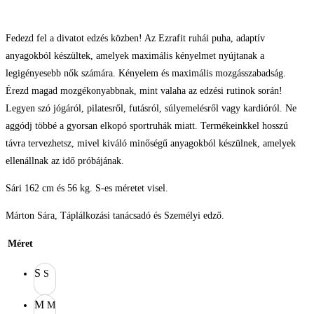
Fedezd fel a divatot edzés közben! Az Ezrafit ruhái puha, adaptív
anyagokból készültek, amelyek maximális kényelmet nyújtanak a
legigényesebb nők számára. Kényelem és maximális mozgásszabadság.
Érezd magad mozgékonyabbnak, mint valaha az edzési rutinok során!
Legyen szó jógáról, pilatesről, futásról, súlyemelésről vagy kardióról. Ne
aggódj többé a gyorsan elkopó sportruhák miatt. Termékeinkkel hosszú
távra tervezhetsz, mivel kiváló minőségű anyagokból készülnek, amelyek
ellenállnak az idő próbájának.
Sári 162 cm és 56 kg. S-es méretet visel.
Márton Sára, Táplálkozási tanácsadó és Személyi edző.
Méret
S
S
M
M