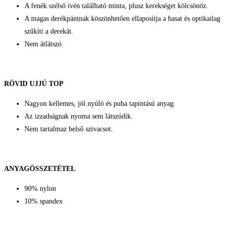
A fenék szélső ívén található minta, plusz kerekséget kölcsönöz.
A magas derékpántnak köszönhetően ellaposítja a hasat és optikailag
szűkíti a derekát.
Nem átlátszó.
RÖVID UJJÚ TOP
Nagyon kellemes, jól nyúló és puha tapintású anyag.
Az izzadságnak nyoma sem látszódik.
Nem tartalmaz belső szivacsot.
ANYAGÖSSZETÉTEL
90% nylon
10% spandex