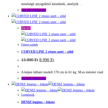
minőségű anyagokból készülnek, amelyek…
Ennek
Opciók választása
a
terméknek
több
Akció!
variációja
van.
Fitness szettek
A
CURVED LINE 2 részes szett – zöld
változatok
a
Original
Current
13.990
Ft
8.990
Ft
price
price
termékoldalon
was:
is:
választhatók
13.990 Ft.
8.990 Ft.
A képen látható modell 170 cm és 61 kg. M-es méretet visel.
ki
Ennek
Opciók választása
a
terméknek
Leggingsek
több
DENIZ leggins – fekete
variációja