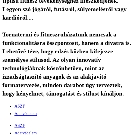
típusú fitnesz tevékenységhez illeszkedjenek.
Legyen szó jógáról, futásról, súlyemelésről vagy
kardióról....
Tornatermi és fitneszruházatunk nemcsak a
funkcionalitásra összpontosít, hanem a divatra is.
Lehetővé téve, hogy edzés közben kifejezze
személyes stílusod. Az olyan innovatív
technológiáknak köszönhetően, mint az
izzadságtaszító anyagok és az alakjavító
formatervezés, minden darabot úgy terveztek,
hogy kényelmet, támogatást és stílust kínáljon.
ÁSZF
Adatvédelem
ÁSZF
Adatvédelem