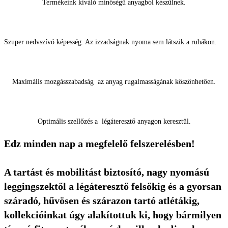
Termékeink kiváló minőségű anyagból készülnek.
Szuper nedvszívó képesség. Az izzadságnak nyoma sem látszik a ruhákon.
Maximális mozgásszabadság az anyag rugalmasságának köszönhetően.
Optimális szellőzés a légáteresztő anyagon keresztül.
Edz minden nap a megfelelő felszerelésben!
A tartást és mobilitást biztosító, nagy nyomású
leggingszektől a légáteresztő felsőkig és a gyorsan
száradó, hűvösen és szárazon tartó atlétákig,
kollekcióinkat úgy alakítottuk ki, hogy bármilyen