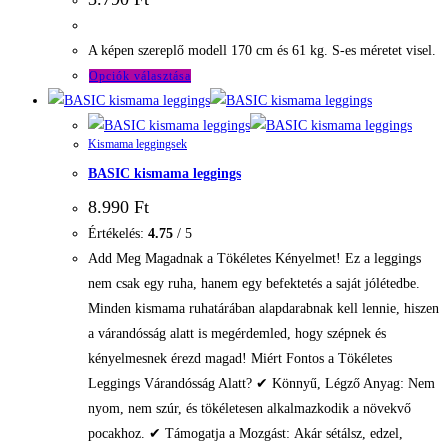
A
változatok
A képen szereplő modell 170 cm és 61 kg. S-es méretet visel.
a
Ennek
Opciók választása
termékoldalon
a
választhatók
terméknek
ki
Kismama leggingsek
több
BASIC kismama leggings
variációja
van.
8.990
Ft
A
Értékelés:
4.75
/ 5
változatok
Add Meg Magadnak a Tökéletes Kényelmet! Ez a leggings
a
nem csak egy ruha, hanem egy befektetés a saját jólétedbe.
termékoldalon
Minden kismama ruhatárában alapdarabnak kell lennie, hiszen
választhatók
a várandósság alatt is megérdemled, hogy szépnek és
ki
kényelmesnek érezd magad! Miért Fontos a Tökéletes
Leggings Várandósság Alatt? ✔ Könnyű, Légző Anyag: Nem
nyom, nem szúr, és tökéletesen alkalmazkodik a növekvő
pocakhoz. ✔ Támogatja a Mozgást: Akár sétálsz, edzel,