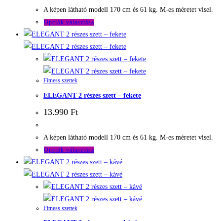
termékoldalon
A képen látható modell 170 cm és 61 kg. M-es méretet visel.
választhatók
Ennek
Opciók választása
ki
a
terméknek
több
variációja
Fitness szettek
van.
ELEGANT 2 részes szett – fekete
A
változatok
13.990
Ft
a
termékoldalon
A képen látható modell 170 cm és 61 kg. M-es méretet visel.
választhatók
Ennek
Opciók választása
ki
a
terméknek
több
variációja
Fitness szettek
van.