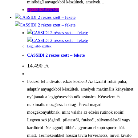
minőségű anyagokból készülnek, amelyek…
Ennek
Opciók választása
a
terméknek
több
variációja
Legújabb szettek
van.
CASSIDI 2 részes szett – fekete
A
változatok
14.490
Ft
a
termékoldalon
Fedezd fel a divatot edzés közben! Az Ezrafit ruhái puha,
választhatók
adaptív anyagokból készültek, amelyek maximális kényelmet
ki
nyújtanak a legigényesebb nők számára. Kényelem és
maximális mozgásszabadság. Érezd magad
mozgékonyabbnak, mint valaha az edzési rutinok során!
Legyen szó jógáról, pilatesről, futásról, súlyemelésről vagy
kardióról. Ne aggódj többé a gyorsan elkopó sportruhák
miatt. Termékeinkkel hosszú távra tervezhetsz, mivel kiváló