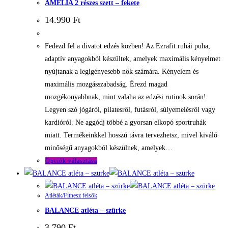
AMELIA 2 részes szett – fekete
van.
A
14.990
Ft
változatok
a
Fedezd fel a divatot edzés közben! Az Ezrafit ruhái puha,
termékoldalon
adaptív anyagokból készültek, amelyek maximális kényelmet
választhatók
nyújtanak a legigényesebb nők számára. Kényelem és
ki
maximális mozgásszabadság. Érezd magad
mozgékonyabbnak, mint valaha az edzési rutinok során!
Legyen szó jógáról, pilatesről, futásról, súlyemelésről vagy
kardióról. Ne aggódj többé a gyorsan elkopó sportruhák
miatt. Termékeinkkel hosszú távra tervezhetsz, mivel kiváló
minőségű anyagokból készülnek, amelyek…
Ennek
Opciók választása
a
terméknek
Atléták/Fitnesz felsők
több
BALANCE atléta – szürke
variációja
van.
3.790
Ft